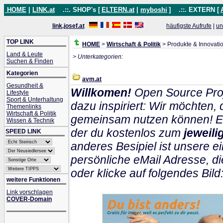
HOME
|
LINK.at
.::. SHOP's [
ELTERN.at
|
myboshi
]
.::. EXTERN [
link.josef.at
häufigste Aufrufe
|
un
TOP LINK
HOME
>
Wirtschaft & Politik
> Produkte & Innovati
Land & Leute
> Unterkategorien:
Suchen & Finden
Kategorien
avm.at
Gesundheit &
Willkomen!
Open Source Proj
Lifestyle
Sport & Unterhaltung
dazu inspiriert: Wir möchten
Themenlinks
Wirtschaft & Politik
gemeinsam nutzen können! Ein
Wissen & Technik
der du kostenlos zum
jeweil
SPEED LINK
anderes Besipiel ist unsere ei
persönliche eMail Adresse, di
oder klicke auf folgendes Bild
weitere Funktionen
Link vorschlagen
COVER-Domain