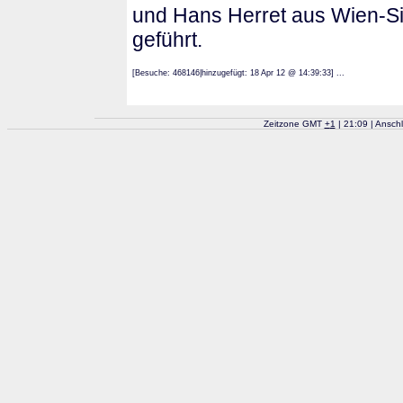
und Hans Herret aus Wien-Si
geführt.
[Besuche: 468146|hinzugefügt: 18 Apr 12 @ 14:39:33] ...
Zeitzone GMT
+
1
| 21:09 | Ansch