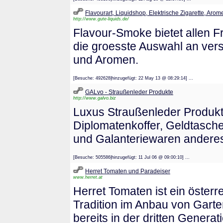
Flavourart, Liquidshop, Elektrische Zigarette, Arome
http://www.gute-liquids.de/
Flavour-Smoke bietet allen 
die groesste Auswahl an ve
und Aromen.
[Besuche: 492628|hinzugefügt: 22 May 13 @ 08:29:14] ...
GALvo - Straußenleder Produkte
http://www.galvo.biz
Luxus Straußenleder Produkt
Diplomatenkoffer, Geldtasche
und Galanteriewaren anderes
[Besuche: 505586|hinzugefügt: 11 Jul 06 @ 09:00:10] ...
Herret Tomaten und Paradeiser
www.herret.at
Herret Tomaten ist ein öster
Tradition im Anbau von Gart
bereits in der dritten Generat