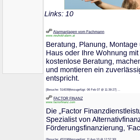
Links: 10
Alarmanlagen vom Fachmann
www.neuhold-alarm.at
Beratung, Planung, Montage u
Haus oder Ihre Wohnung mit 
kostenlose Beratung, machen 
und montieren ein zuverläss
entspricht.
[Besuche: 514039|hinzugefügt: 06 Feb 07 @ 11:39:27] ...
FACTOR FINANZ
www.factorfinanz.com
Die „Factor Finanzdienstlei
Spezialist von Alternativfina
Förderungsfinanzierung, 'Fact
[Besuche: 453196|hinzugefügt: 11 Aug 10 @ 12:57:30] ...