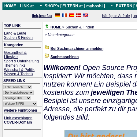
HOME
|
LINK.at
.::. SHOP's [
ELTERN.at
|
myboshi
]
.::. EXTERN [
link.josef.at
häufigste Aufrufe
|
un
TOP LINK
HOME
> Suchen & Finden
Land & Leute
> Unterkategorien:
Suchen & Finden
Kategorien
Bei Suchmaschinen anmelden
Gesundheit &
Lifestyle
Suchmaschinen
Sport & Unterhaltung
Themenlinks
Willkomen!
Open Source Proj
Wirtschaft & Politik
Wissen & Technik
inspiriert: Wir möchten, das
SPEED LINK
nutzen können! Ein Beispiel d
kostenlos zum
jeweiligen Th
Besipiel ist unsere einzigartig
Adresse, die perfekt zu dir pa
weitere Funktionen
folgendes Bild:
Link vorschlagen
COVER-Domain