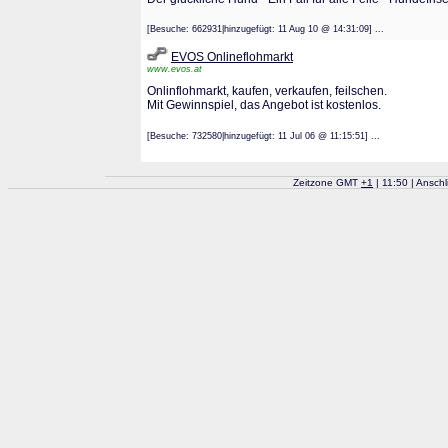
[Besuche: 662931|hinzugefügt: 11 Aug 10 @ 14:31:09] ...
EVOS Onlineflohmarkt
www.evos.at
Onlinflohmarkt, kaufen, verkaufen, feilschen.
Mit Gewinnspiel, das Angebot ist kostenlos.
[Besuche: 732580|hinzugefügt: 11 Jul 06 @ 11:15:51] ...
Zeitzone GMT
+
1
| 11:50 | Ansch