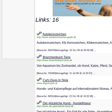
Links: 16
Autokennzeichen
http://www.autokennzeichen-guide.de
Autokennzeichen, Kfz-Kennzeichen, Kfzkennzeichen, 
[Besuche: 694765|hinzugefügt: 23 Oct 06 @ 09:59:36] ...
Branchenbuch Tiere
http://www.branchenbuch-tiere.de
Von Aquarium bis Zoohandel, ob Hund, Katze, Pferd, Gef
[Besuche: 702492|hinzugefügt: 11 Jul 06 @ 14:20:07] ...
Cat's Dogs In Style
www.dogsinstyle.at
Hunde- und Katzenpflege auf internationalem Niveau. A
[Besuche: 695114|hinzugefügt: 23 Oct 06 @ 10:20:36] ...
Der glückliche Hund - Hundefriseur
http://www.der-glueckliche-hund.de
Der glückliche Hund - Ein Fall für alle Felle - Hundefri