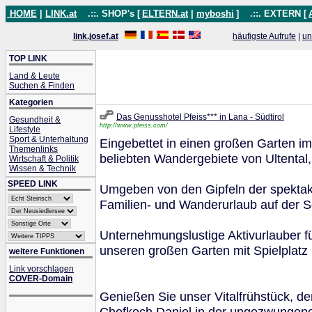
HOME
|
LINK.at
.::. SHOP's [
ELTERN.at
|
myboshi
]
.::. EXTERN [
link.josef.at
häufigste Aufrufe
|
un
TOP LINK
Land & Leute
Suchen & Finden
Kategorien
Das Genusshotel Pfeiss*** in Lana - Südtirol
Gesundheit &
http://www.pfeiss.com/
Lifestyle
Sport & Unterhaltung
Eingebettet in einen großen Garten i
Themenlinks
beliebten Wandergebiete von Ultental,
Wirtschaft & Politik
Wissen & Technik
SPEED LINK
Umgeben von den Gipfeln der spektaku
Familien- und Wanderurlaub auf der S
Unternehmungslustige Aktivurlauber f
unseren großen Garten mit Spielplatz
weitere Funktionen
Link vorschlagen
COVER-Domain
Genießen Sie unser Vitalfrühstück, 
Chefkoch Daniel in der ungezwungen