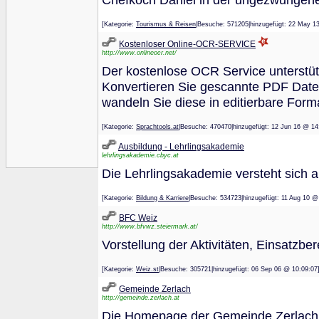
[Kategorie:
Tourismus & Reisen
|Besuche: 571205|hinzugefügt: 22 M
Kostenloser Online-OCR-SERVICE
http://www.onlineocr.net/
Der kostenlose OCR Service unterstüt
Konvertieren Sie gescannte PDF Datei
wandeln Sie diese in editierbare For
[Kategorie:
Sprachtools.at
|Besuche: 470470|hinzugefügt: 12 Jun 16 
Ausbildung - Lehrlingsakademie
lehrlingsakademie.cbyc.at
Die Lehrlingsakademie versteht sich a
[Kategorie:
Bildung & Karriere
|Besuche: 534723|hinzugefügt: 11 Aug 
BFC Weiz
http://www.bfvwz.steiermark.at/
Vorstellung der Aktivitäten, Einsatzbe
[Kategorie:
Weiz.st
|Besuche: 305721|hinzugefügt: 06 Sep 06 @ 10:
Gemeinde Zerlach
http://gemeinde.zerlach.at
Die Homepage der Gemeinde Zerlach