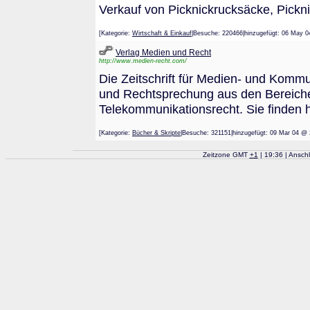
Verkauf von Picknickrucksäcke, Pickn
[Kategorie:
Wirtschaft & Einkauf
|Besuche: 220466|hinzugefügt: 06 M
Verlag Medien und Recht
http://www.medien-recht.com/
Die Zeitschrift für Medien- und Kommun
und Rechtsprechung aus den Bereiche
Telekommunikationsrecht. Sie finden 
[Kategorie:
Bücher & Skripte
|Besuche: 321151|hinzugefügt: 09 Mar 0
Zeitzone GMT
+
1
| 19:36 | Ansch