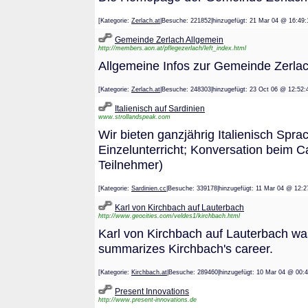
[Kategorie:
Zerlach.at
|Besuche: 221852|hinzugefügt: 21 Mar 04 @ 1
Gemeinde Zerlach Allgemein
http://members.aon.at/pflegezerlach/left_index.html
Allgemeine Infos zur Gemeinde Zerla
[Kategorie:
Zerlach.at
|Besuche: 248303|hinzugefügt: 23 Oct 06 @ 1
Italienisch auf Sardinien
www.strollandspeak.com
Wir bieten ganzjährig Italienisch Spr
Einzelunterricht; Konversation beim 
Teilnehmer)
[Kategorie:
Sardinien.cc
|Besuche: 339178|hinzugefügt: 11 Mar 04 @
Karl von Kirchbach auf Lauterbach
http://www.geocities.com/veldes1/kirchbach.html
Karl von Kirchbach auf Lauterbach wa
summarizes Kirchbach's career.
[Kategorie:
Kirchbach.at
|Besuche: 289460|hinzugefügt: 10 Mar 04 @
Present Innovations
http://www.present-innovations.de