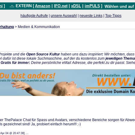
hi
]
.::. EXTERN [
Amazon
|
IFO.net
|
xDSL
|
imPULS
]
Wählen und auf
häufigste Aufrufe
|
unsere Auswahl
|
neueste Links
|
Top-Tipps
rhaltung
> Medien & Kommunikation
rojekte und die
Open Source Kultur
haben uns dazu inspiriert: Wir möchten, da
l dafür ist diese lokale Suchmaschine, auf der du kostenlos zum
jeweiligen Thema
:
Gratis für immer:
Deine persönliche eMail Adresse, die perfekt zu dir passt. Sieh
r ThePalace Chat für Spass und Avatars, verschiedene Bereiche sorgen für Abwech
 gezeichnet sind! Ja, probiert einfach herum!!! ;-)
: 27 Apr 04 @ 20:47:38] ...