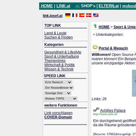
HOME
|
LINK.at
.::. SHOP's [
ELTERN.at
|
mybos
link.josef.at
TOP LINK
HOME
>
Sport & Unte
Land & Leute
> Unterkategorien:
Suchen & Finden
Kategorien
Portal & Magazin
Gesundheit & Lifestyle
Willkomen!
Open Source P
Sport & Unterhaltung
nutzen können! Ein Beispie
Themenlinks
unsere einzigartige Aktion
Wirtschaft & Politik
Wissen & Technik
SPEED LINK
Links: 26
weitere Funktionen
Achilles Palace
Link vorschlagen
http://www.achi.at/
COVER-Domain
Ein durchgehend geöffnete
da die Räume grösstenteils
[Besuche: 578811|hinzugefügt