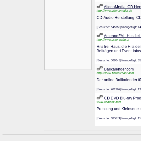
AltonaMedia: CD Hers
http://www.altonamedia.de
CD-Audio Herstellung, CD
[Besuche: 545358|hinzugefügt
AntenneFM - Hits frei
http://www.antennefm.at
Hits frei Haus: die Hits 
Beiträgen und Event-Infos
[Besuche: 508048|hinzugefügt
Ballkalender.com
http://www.ballkalender.com
Der online Ballkalender f
[Besuche: 701262|hinzugefügt
CD DVD Blu-ray Prod
www.oomoxx.com
Pressung und Kleinserie d
[Besuche: 485871|hinzugefügt