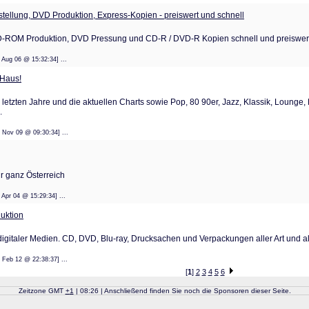
tellung, DVD Produktion, Express-Kopien - preiswert und schnell
-ROM Produktion, DVD Pressung und CD-R / DVD-R Kopien schnell und preiswert. 
: 14 Aug 06 @ 15:32:34] ...
 Haus!
der letzten Jahre und die aktuellen Charts sowie Pop, 80 90er, Jazz, Klassik, Loung
.
: 05 Nov 09 @ 09:30:34] ...
ür ganz Österreich
: 13 Apr 04 @ 15:29:34] ...
uktion
igitaler Medien. CD, DVD, Blu-ray, Drucksachen und Verpackungen aller Art und all
: 15 Feb 12 @ 22:38:37] ...
[
1
]
2
3
4
5
6
Zeitzone GMT
+
1
| 08:26 | Anschließend finden Sie noch die Sponsoren dieser Seite.