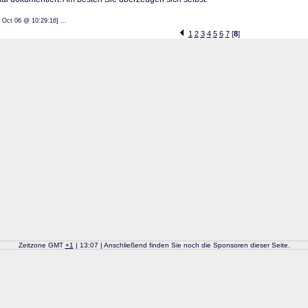
: 23 Oct 06 @ 10:29:16] ...
1
2
3
4
5
6
7
[
8
]
Zeitzone GMT
+
1
| 13:07 | Anschließend finden Sie noch die Sponsoren dieser Seite.