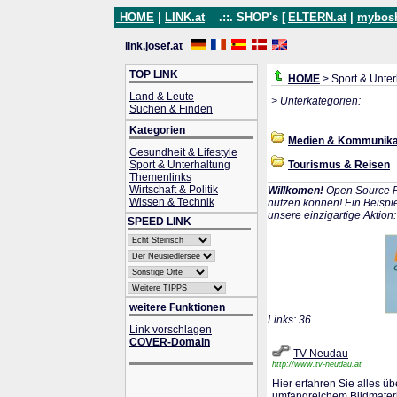
HOME
|
LINK.at
.::. SHOP's [
ELTERN.at
|
mybos
link.josef.at
TOP LINK
HOME
> Sport & Unter
Land & Leute
> Unterkategorien:
Suchen & Finden
Kategorien
Medien & Kommunika
Gesundheit & Lifestyle
Sport & Unterhaltung
Tourismus & Reisen
Themenlinks
Wirtschaft & Politik
Willkomen!
Open Source P
Wissen & Technik
nutzen können! Ein Beispie
unsere einzigartige Aktion
SPEED LINK
weitere Funktionen
Links: 36
Link vorschlagen
COVER-Domain
TV Neudau
http://www.tv-neudau.at
Hier erfahren Sie alles ü
umfangreichem Bildmateri