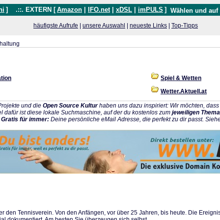
hi
]
.::. EXTERN [
Amazon
|
IFO.net
|
xDSL
|
imPULS
]
Wählen und auf
häufigste Aufrufe
|
unsere Auswahl
|
neueste Links
|
Top-Tipps
haltung
tion
Spiel & Wetten
Wetter.Aktuell.at
rojekte und die
Open Source Kultur
haben uns dazu inspiriert: Wir möchten, da
l dafür ist diese lokale Suchmaschine, auf der du kostenlos zum
jeweiligen Thema
:
Gratis für immer:
Deine persönliche eMail Adresse, die perfekt zu dir passt. Sieh
ber den Tennisverein. Von den Anfängen, vor über 25 Jahren, bis heute. Die Ereign
al dokumentiert. Am besten Sie überzeugen sich selbst.