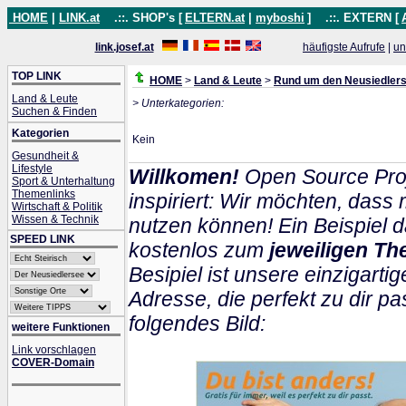
HOME
|
LINK.at
.::. SHOP's [
ELTERN.at
|
myboshi
]
.::. EXTERN [
link.josef.at
häufigste Aufrufe
|
un
TOP LINK
HOME
>
Land & Leute
>
Rund um den Neusiedler
Land & Leute
> Unterkategorien:
Suchen & Finden
Kategorien
Kein
Gesundheit &
Lifestyle
Willkomen!
Open Source Proj
Sport & Unterhaltung
Themenlinks
inspiriert: Wir möchten, das
Wirtschaft & Politik
Wissen & Technik
nutzen können! Ein Beispiel d
SPEED LINK
kostenlos zum
jeweiligen Th
Besipiel ist unsere einzigartig
Adresse, die perfekt zu dir pa
folgendes Bild:
weitere Funktionen
Link vorschlagen
COVER-Domain