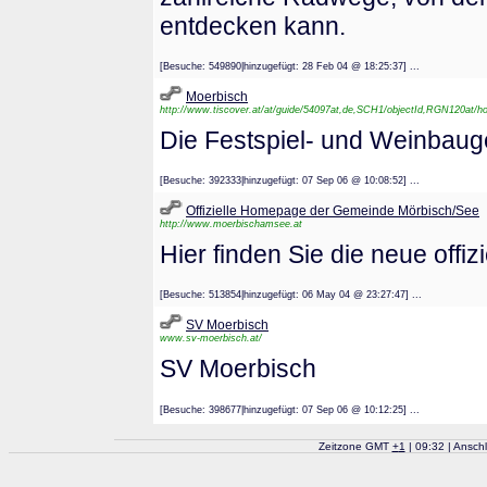
entdecken kann.
[Besuche: 549890|hinzugefügt: 28 Feb 04 @ 18:25:37] ...
Moerbisch
http://www.tiscover.at/at/guide/54097at,de,SCH1/objectId,RGN120at/h
Die Festspiel- und Weinbaug
[Besuche: 392333|hinzugefügt: 07 Sep 06 @ 10:08:52] ...
Offizielle Homepage der Gemeinde Mörbisch/See
http://www.moerbischamsee.at
Hier finden Sie die neue off
[Besuche: 513854|hinzugefügt: 06 May 04 @ 23:27:47] ...
SV Moerbisch
www.sv-moerbisch.at/
SV Moerbisch
[Besuche: 398677|hinzugefügt: 07 Sep 06 @ 10:12:25] ...
Zeitzone GMT
+
1
| 09:32 | Ansch