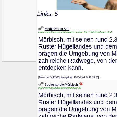
Links: 5
Mörbisch am See
http://www.tiscover.at/at/guide/5,de/objectId,RGN120at/home.html
Mörbisch, mit seinen rund 2
Ruster Hügellandes und dem
prägen die Umgebung von Mör
zahlreiche Radwege, von den
entdecken kann.
[Besuche: 1421505|hinzugefügt: 28 Feb 04 @ 18:19:20] ...
Seefestspiele Mörbisch
http://www.seefestspiele-moerbisch.at/
Mörbisch, mit seinen rund 2
Ruster Hügellandes und dem
prägen die Umgebung von Mör
zahlreiche Radwege, von den