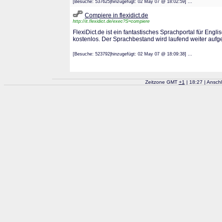
[Besuche: 537625|hinzugefügt: 02 May 07 @ 18:02:59] ...
Compiere in flexidict.de
http://it.flexidict.de/exec?S=compiere
FlexiDict.de ist ein fantastisches Sprachportal für Engl
kostenlos. Der Sprachbestand wird laufend weiter aufg
[Besuche: 523792|hinzugefügt: 02 May 07 @ 18:09:38] ...
Zeitzone GMT
+
1
| 18:27 | Ansch