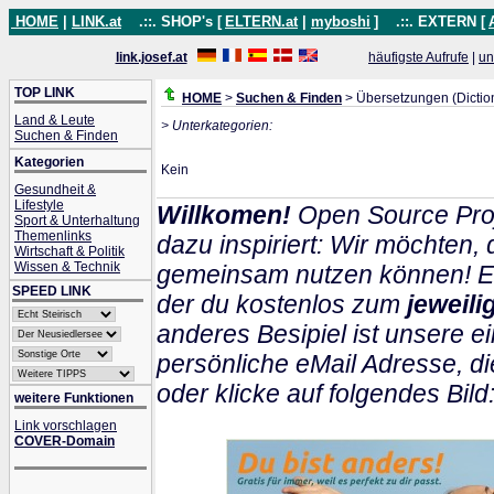
HOME
|
LINK.at
.::. SHOP's [
ELTERN.at
|
myboshi
]
.::. EXTERN [
link.josef.at
häufigste Aufrufe
|
un
TOP LINK
HOME
>
Suchen & Finden
> Übersetzungen (Dictio
Land & Leute
> Unterkategorien:
Suchen & Finden
Kategorien
Kein
Gesundheit &
Lifestyle
Willkomen!
Open Source Proj
Sport & Unterhaltung
Themenlinks
dazu inspiriert: Wir möchten
Wirtschaft & Politik
Wissen & Technik
gemeinsam nutzen können! Ein
SPEED LINK
der du kostenlos zum
jeweil
anderes Besipiel ist unsere ei
persönliche eMail Adresse, di
oder klicke auf folgendes Bild
weitere Funktionen
Link vorschlagen
COVER-Domain