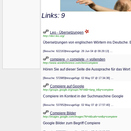
Links: 9
Leo - Übersetzungen
http://dict.leo.org/
Übersetzungen von englischen Wörtern ins Deutsche. Ei
[Besuche: 622163|hinzugefügt: 29 Jun 04 @ 09:29:13] ...
compiere -> complete -> vollenden
http://www.wordreference.com/iten/compiere
Hören Sie auf dieser Seite die Aussprache für das Wort
[Besuche: 572985|hinzugefügt: 02 May 07 @ 17:34:36] ...
Compiere auf Google
http://groups.google.it/groups?hl=it&lr=lang_it&q=compiere
Compiere im Kontext in der Suchmaschine Google
[Besuche: 537952|hinzugefügt: 02 May 07 @ 17:57:40] ...
Compiere Bilder
http://images.google.com/images?hl=it&safe=on&q=compiere
Google Bilder zum Begriff Compiere