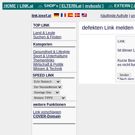
HOME
|
LINK.at
.::. SHOP's [
ELTERN.at
|
myboshi
]
.::. EXTERN [
link.josef.at
häufigste Aufrufe
|
un
TOP LINK
defekten Link melden
Land & Leute
Suchen & Finden
Link:
Kategorien
Ist dieser 
Gesundheit & Lifestyle
Sport & Unterhaltung
Themenlinks
Kurze Bes
Wirtschaft & Politik
es nicht fu
Wissen & Technik
SPEED LINK
*
Nach dem Se
weitere Funktionen
Link vorschlagen
COVER-Domain