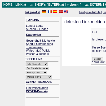
HOME
|
LINK.at
.::. SHOP's [
ELTERN.at
|
myboshi
]
.::. EXTERN [
link.josef.at
häufigste Aufrufe
|
un
TOP LINK
defekten Link melden
Land & Leute
Suchen & Finden
Link:
Kategorien
Ist dieser 
Gesundheit & Lifestyle
Sport & Unterhaltung
Themenlinks
Kurze Bes
Wirtschaft & Politik
es nicht fu
Wissen & Technik
SPEED LINK
*
Nach dem Se
weitere Funktionen
Link vorschlagen
COVER-Domain