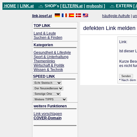
HOME
|
LINK.at
.::. SHOP's [
ELTERN.at
|
myboshi
]
.::. EXTERN [
link.josef.at
häufigste Aufrufe
|
un
TOP LINK
defekten Link melden
Land & Leute
Suchen & Finden
Link:
Kategorien
Ist dieser 
Gesundheit & Lifestyle
Sport & Unterhaltung
Themenlinks
Kurze Bes
Wirtschaft & Politik
es nicht fu
Wissen & Technik
SPEED LINK
*
Nach dem Se
weitere Funktionen
Link vorschlagen
COVER-Domain