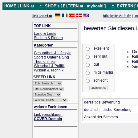
HOME
|
LINK.at
.::. SHOP's [
ELTERN.at
|
myboshi
]
.::. EXTERN [
link.josef.at
häufigste Aufrufe
|
un
TOP LINK
bewerten Sie diesen L
Land & Leute
Suchen & Finden
Kategorien
exzellent
Die
Gesundheit & Lifestyle
sehr gut
Bit
Sport & Unterhaltung
Bit
Themenlinks
gut
Wirtschaft & Politik
Sie
Wissen & Technik
mittelmäßig
SPEED LINK
schlecht
derzeitige Bewertung
weitere Funktionen
durchschnittliche Bewertung
Link vorschlagen
Anzahl der Stimmen
COVER-Domain