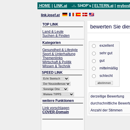
HOME
|
LINK.at
.::. SHOP's [
ELTERN.at
|
mybos
link.josef.at
TOP LINK
bewerten Sie die
Land & Leute
Suchen & Finden
Kategorien
exzellent
Gesundheit & Lifestyle
sehr gut
Sport & Unterhaltung
Themenlinks
gut
Wirtschaft & Politik
Wissen & Technik
mittelmäßig
SPEED LINK
schlecht
derzeitige Bewertung
weitere Funktionen
durchschnittliche Bewer
Link vorschlagen
Anzahl der Stimmen
COVER-Domain