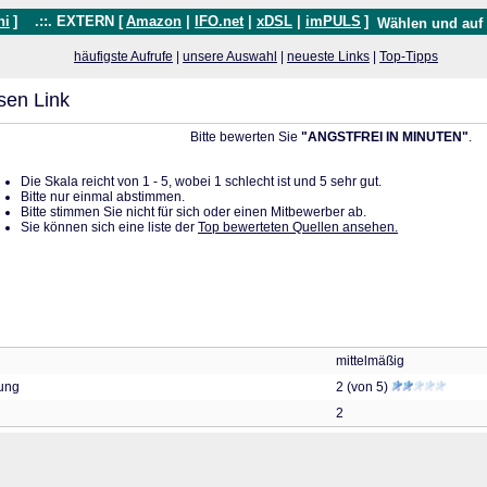
hi
]
.::. EXTERN [
Amazon
|
IFO.net
|
xDSL
|
imPULS
]
Wählen und auf
häufigste Aufrufe
|
unsere Auswahl
|
neueste Links
|
Top-Tipps
sen Link
Bitte bewerten Sie
"ANGSTFREI IN MINUTEN"
.
Die Skala reicht von 1 - 5, wobei 1 schlecht ist und 5 sehr gut.
Bitte nur einmal abstimmen.
Bitte stimmen Sie nicht für sich oder einen Mitbewerber ab.
Sie können sich eine liste der
Top bewerteten Quellen ansehen.
mittelmäßig
tung
2 (von 5)
2