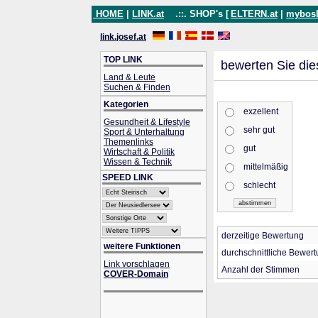
HOME
|
LINK.at
.::. SHOP's [
ELTERN.at
|
mybos
link.josef.at
TOP LINK
bewerten Sie die
Land & Leute
Suchen & Finden
Kategorien
exzellent
Gesundheit & Lifestyle
sehr gut
Sport & Unterhaltung
Themenlinks
gut
Wirtschaft & Politik
Wissen & Technik
mittelmäßig
SPEED LINK
schlecht
derzeitige Bewertung
weitere Funktionen
durchschnittliche Bewer
Link vorschlagen
Anzahl der Stimmen
COVER-Domain