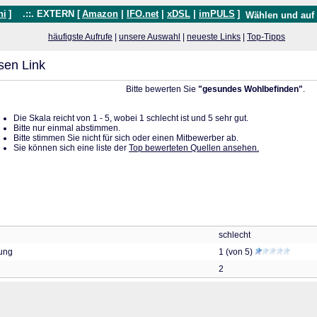
hi
]
.::. EXTERN [
Amazon
|
IFO.net
|
xDSL
|
imPULS
]
Wählen und auf
häufigste Aufrufe
|
unsere Auswahl
|
neueste Links
|
Top-Tipps
sen Link
Bitte bewerten Sie
"gesundes Wohlbefinden"
.
Die Skala reicht von 1 - 5, wobei 1 schlecht ist und 5 sehr gut.
Bitte nur einmal abstimmen.
Bitte stimmen Sie nicht für sich oder einen Mitbewerber ab.
Sie können sich eine liste der
Top bewerteten Quellen ansehen.
schlecht
tung
1 (von 5)
2