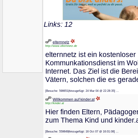
Links: 12
elternnetz
http://www.elternnetz.de
elternnetz ist ein kostenlose
Kommunkationsdienst im Wo
Internet. Das Ziel ist die Ber
Vätern, solchen die es gerad
[Besuche: 598651|hinzugefügt: 24 Mar 04 @ 22:28:35] ...
Willkommen auf kinder.at
http://kinder.at
Hier finden Eltern, Pädagoge
zum Thema Kind und kinder.
[Besuche: 559849|hinzugefügt: 16 Oct 07 @ 16:01:08] ...