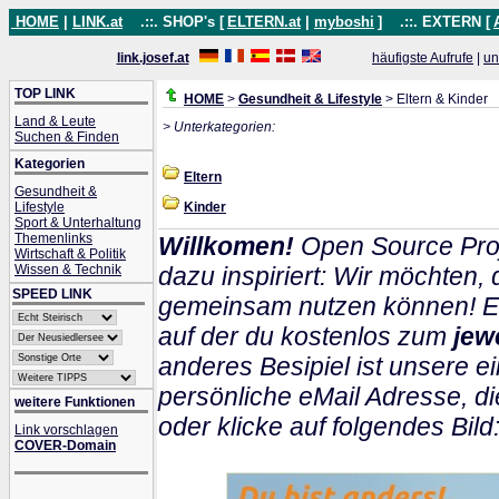
HOME
|
LINK.at
.::. SHOP's [
ELTERN.at
|
myboshi
]
.::. EXTERN [
link.josef.at
häufigste Aufrufe
|
un
TOP LINK
HOME
>
Gesundheit & Lifestyle
> Eltern & Kinder
Land & Leute
> Unterkategorien:
Suchen & Finden
Kategorien
Eltern
Gesundheit &
Lifestyle
Kinder
Sport & Unterhaltung
Themenlinks
Willkomen!
Open Source Proj
Wirtschaft & Politik
Wissen & Technik
dazu inspiriert: Wir möchten
SPEED LINK
gemeinsam nutzen können! Ein
auf der du kostenlos zum
jew
anderes Besipiel ist unsere ei
persönliche eMail Adresse, di
weitere Funktionen
oder klicke auf folgendes Bild
Link vorschlagen
COVER-Domain