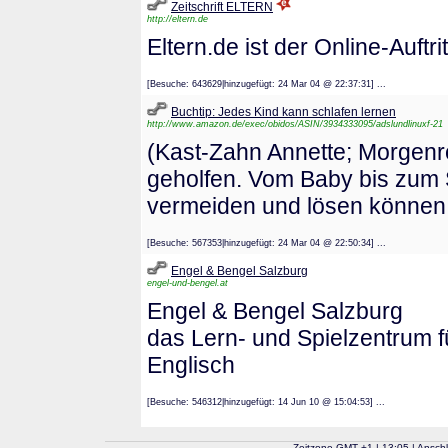
Zeitschrift ELTERN
http://eltern.de
Eltern.de ist der Online-Auftr
[Besuche: 643629|hinzugefügt: 24 Mar 04 @ 22:37:31] ...
Buchtip: Jedes Kind kann schlafen lernen
http://www.amazon.de/exec/obidos/ASIN/3934333095/adslundlinuxf-21
(Kast-Zahn Annette; Morgenro
geholfen. Vom Baby bis zum 
vermeiden und lösen können.
[Besuche: 567353|hinzugefügt: 24 Mar 04 @ 22:50:34] ...
Engel & Bengel Salzburg
engel-und-bengel.at
Engel & Bengel Salzburg
das Lern- und Spielzentrum f
Englisch
[Besuche: 546312|hinzugefügt: 14 Jun 10 @ 15:04:53] ...
Zeitzone GMT
+
1
| 13:05 | Ansch