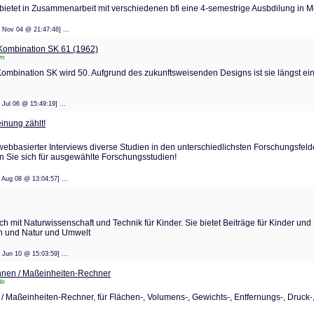
tet in Zusammenarbeit mit verschiedenen bfi eine 4-semestrige Ausbdilung in Me
: 17 Nov 04 @ 21:47:46] ...
ombination SK 61 (1962)
tm
mbination SK wird 50. Aufgrund des zukunftsweisenden Designs ist sie längst ein
: 10 Jul 06 @ 15:49:19] ...
inung zählt!
webbasierter Interviews diverse Studien in den unterschiedlichsten Forschungsfeld
n Sie sich für ausgewählte Forschungsstudien!
: 28 Aug 08 @ 13:04:57] ...
ch mit Naturwissenschaft und Technik für Kinder. Sie bietet Beiträge für Kinder und
gen und Natur und Umwelt
: 14 Jun 10 @ 15:03:59] ...
nen / Maßeinheiten-Rechner
de
Maßeinheiten-Rechner, für Flächen-, Volumens-, Gewichts-, Entfernungs-, Druck-,