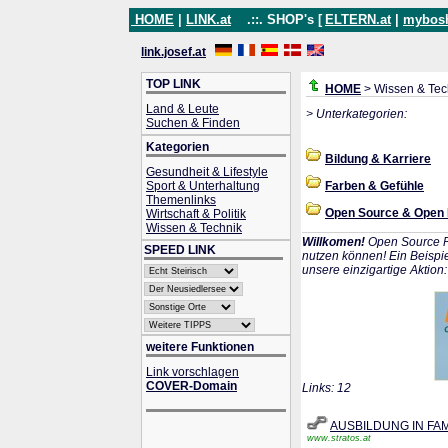
HOME
|
LINK.at
.::. SHOP's [
ELTERN.at
|
mybos
link.josef.at
TOP LINK
HOME
> Wissen & Tec
Land & Leute
> Unterkategorien:
Suchen & Finden
Kategorien
Bildung & Karriere
Gesundheit & Lifestyle
Sport & Unterhaltung
Farben & Gefühle
Themenlinks
Open Source & Open
Wirtschaft & Politik
Wissen & Technik
Willkomen!
Open Source P
SPEED LINK
nutzen können! Ein Beispie
unsere einzigartige Aktion
weitere Funktionen
Link vorschlagen
COVER-Domain
Links: 12
AUSBILDUNG IN FA
www.stratos.at