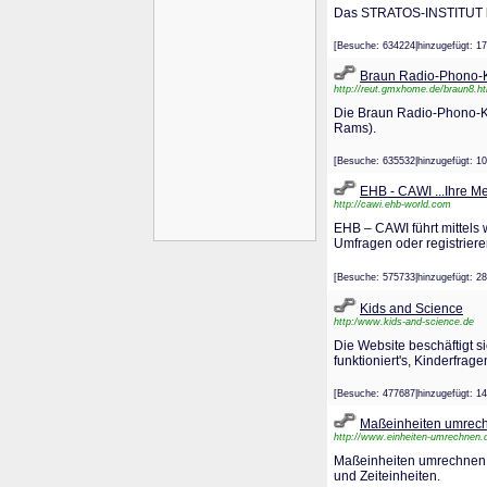
Das STRATOS-INSTITUT bie
[Besuche: 634224|hinzugefügt
Braun Radio-Phono-K
http://reut.gmxhome.de/braun8.h
Die Braun Radio-Phono-Ko
Rams).
[Besuche: 635532|hinzugefügt
EHB - CAWI ...Ihre Me
http://cawi.ehb-world.com
EHB – CAWI führt mittels 
Umfragen oder registriere
[Besuche: 575733|hinzugefügt
Kids and Science
http:/www.kids-and-science.de
Die Website beschäftigt si
funktioniert's, Kinderfra
[Besuche: 477687|hinzugefügt
Maßeinheiten umrech
http://www.einheiten-umrechnen.
Maßeinheiten umrechnen / 
und Zeiteinheiten.