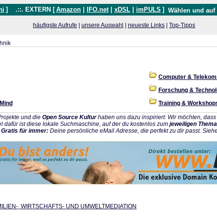
hi
]
.::. EXTERN [
Amazon
|
IFO.net
|
xDSL
|
imPULS
]
Wählen und auf
häufigste Aufrufe
|
unsere Auswahl
|
neueste Links
|
Top-Tipps
hnik
Computer & Telekom
Forschung & Technol
 Mind
Training & Workshop
rojekte und die
Open Source Kultur
haben uns dazu inspiriert: Wir möchten, da
l dafür ist diese lokale Suchmaschine, auf der du kostenlos zum
jeweiligen Thema
:
Gratis für immer:
Deine persönliche eMail Adresse, die perfekt zu dir passt. Sieh
MILIEN-, WIRTSCHAFTS- UND UMWELTMEDIATION