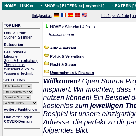
HOME
|
LINK.at
.::. SHOP's [
ELTERN.at
|
myboshi
]
.::. EXTERN [
link.josef.at
häufigste Aufrufe
|
un
TOP LINK
HOME
> Wirtschaft & Politik
Land & Leute
> Unterkategorien:
Suchen & Finden
Kategorien
Auto & Verkehr
Gesundheit &
Lifestyle
Politik & Verwaltung
Sport & Unterhaltung
Recht & Steuer
Themenlinks
Wirtschaft & Politik
Unternehmen & Finanzen
Wissen & Technik
Willkomen!
Open Source Proj
SPEED LINK
inspiriert: Wir möchten, das
nutzen können! Ein Beispiel d
kostenlos zum
jeweiligen Th
weitere Funktionen
Besipiel ist unsere einzigartig
Link vorschlagen
Adresse, die perfekt zu dir pa
COVER-Domain
folgendes Bild: