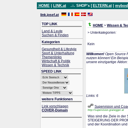
HOME
|
LINK.at
.::. SHOP's [
ELTERN.at
|
mybos
link.josef.at
TOP LINK
HOME
>
Wissen & Te
Land & Leute
> Unterkategorien:
Suchen & Finden
Kategorien
Kein
Gesundheit & Lifestyle
Sport & Unterhaltung
Willkomen!
Open Source P
Themenlinks
nutzen können! Ein Beispie
Wirtschaft & Politik
unsere einzigartige Aktion
Wissen & Technik
SPEED LINK
Links: 6
weitere Funktionen
Link vorschlagen
Supervision und Coa
COVER-Domain
http://supervision.granegger.at
Was sind die Ziele in der
STEIGERUNG DER PROFESS
und der Koordination und