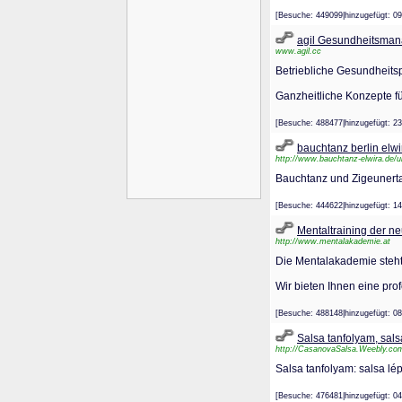
[Besuche: 449099|hinzugefügt
agil Gesundheitsma
www.agil.cc
Betriebliche Gesundheits
Ganzheitliche Konzepte 
[Besuche: 488477|hinzugefügt
bauchtanz berlin elwi
http://www.bauchtanz-elwira.de/un
Bauchtanz und Zigeunert
[Besuche: 444622|hinzugefügt
Mentaltraining der n
http://www.mentalakademie.at
Die Mentalakademie steht
Wir bieten Ihnen eine pro
[Besuche: 488148|hinzugefügt
Salsa tanfolyam, sals
http://CasanovaSalsa.Weebly.co
Salsa tanfolyam: salsa lé
[Besuche: 476481|hinzugefügt: