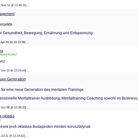
: 09 Nov 11 @ 13:44:31] ...
nagement
projekte
für Gesundheit, Bewegung, Ernährung und Entspannung
: 23 Apr 09 @ 10:13:08] ...
ra
terricht.html
anz
: 14 Jun 10 @ 15:03:44] ...
euen Generation
 für eine neue Generation des mentalen Trainings.
fessionelle Mentaltrainer Ausbildung, Mentaltraining Coaching sowohl im Business, 
: 08 Oct 08 @ 15:38:32] ...
a oktatás
m
pések profi oktatása Budapesten minden korosztálynak.
 04 Jul 11 @ 12:16:42] ...