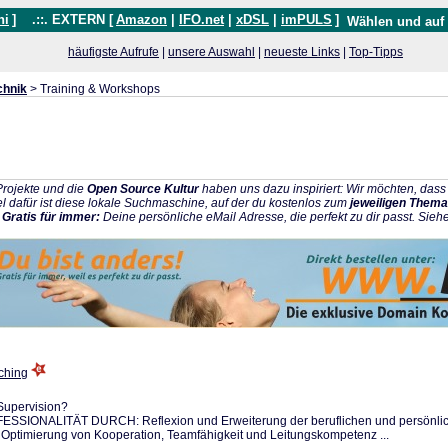
hi
]
.::. EXTERN [
Amazon
|
IFO.net
|
xDSL
|
imPULS
]
Wählen und auf
häufigste Aufrufe
|
unsere Auswahl
|
neueste Links
|
Top-Tipps
chnik
> Training & Workshops
rojekte und die
Open Source Kultur
haben uns dazu inspiriert: Wir möchten, da
l dafür ist diese lokale Suchmaschine, auf der du kostenlos zum
jeweiligen Thema
:
Gratis für immer:
Deine persönliche eMail Adresse, die perfekt zu dir passt. Sieh
ching
 Supervision?
IONALITÄT DURCH: Reflexion und Erweiterung der beruflichen und persönlich
 Optimierung von Kooperation, Teamfähigkeit und Leitungskompetenz ...