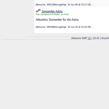
[Besuche: 545124|hinzugefügt: 16 Jun 08 @ 15:17:16] ...
Seewetter Adria
http://prognoza.hr/index_en.html
Aktuelles Seewetter für die Adria
[Besuche: 580296|hinzugefügt: 18 Jun 04 @ 22:41:06] ...
Zeitzone GMT
+
1
| 10:41 | Ansch