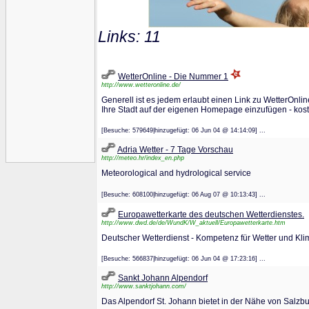
Links: 11
WetterOnline - Die Nummer 1
http://www.wetteronline.de/
Generell ist es jedem erlaubt einen Link zu WetterOnl
Ihre Stadt auf der eigenen Homepage einzufügen - koste
[Besuche: 579649|hinzugefügt: 06 Jun 04 @ 14:14:09] ...
Adria Wetter - 7 Tage Vorschau
http://meteo.hr/index_en.php
Meteorological and hydrological service
[Besuche: 608100|hinzugefügt: 06 Aug 07 @ 10:13:43] ...
Europawetterkarte des deutschen Wetterdienstes.
http://www.dwd.de/de/WundK/W_aktuell/Europawetterkarte.htm
Deutscher Wetterdienst - Kompetenz für Wetter und Kli
[Besuche: 566837|hinzugefügt: 06 Jun 04 @ 17:23:16] ...
Sankt Johann Alpendorf
http://www.sanktjohann.com/
Das Alpendorf St. Johann bietet in der Nähe von Salzbu