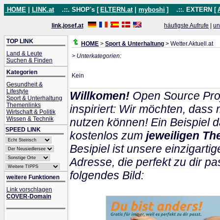
HOME
|
LINK.at
.::. SHOP's [
ELTERN.at
|
myboshi
]
.::. EXTERN [
link.josef.at
häufigste Aufrufe
|
un
TOP LINK
HOME
>
Sport & Unterhaltung
> Wetter.Aktuell.at
Land & Leute
> Unterkategorien:
Suchen & Finden
Kategorien
Kein
Gesundheit &
Lifestyle
Willkomen!
Open Source Proj
Sport & Unterhaltung
Themenlinks
inspiriert: Wir möchten, das
Wirtschaft & Politik
Wissen & Technik
nutzen können! Ein Beispiel d
SPEED LINK
kostenlos zum
jeweiligen Th
Besipiel ist unsere einzigartig
Adresse, die perfekt zu dir pa
folgendes Bild:
weitere Funktionen
Link vorschlagen
COVER-Domain