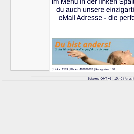
im Menu in der linken Spa
du auch unsere einzigart
eMail Adresse - die perfe
[ Links: 1589 | Klicks: 482826328 | Kategorien: 188 ]
Zeitzone GMT
+
1
| 15:49 | Ansch