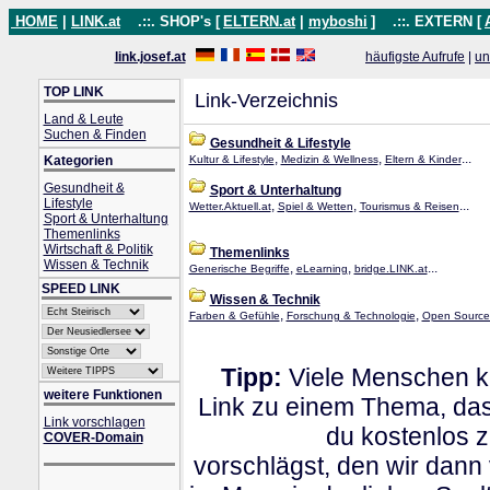
HOME
|
LINK.at
.::. SHOP's [
ELTERN.at
|
myboshi
]
.::. EXTERN [
link.josef.at
häufigste Aufrufe
|
un
TOP LINK
Link-Verzeichnis
Land & Leute
Suchen & Finden
Gesundheit & Lifestyle
,
,
...
Kategorien
Kultur & Lifestyle
Medizin & Wellness
Eltern & Kinder
Gesundheit &
Sport & Unterhaltung
Lifestyle
,
,
...
Wetter.Aktuell.at
Spiel & Wetten
Tourismus & Reisen
Sport & Unterhaltung
Themenlinks
Wirtschaft & Politik
Themenlinks
Wissen & Technik
,
,
...
Generische Begriffe
eLearning
bridge.LINK.at
SPEED LINK
Wissen & Technik
,
,
Farben & Gefühle
Forschung & Technologie
Open Source
Tipp:
Viele Menschen kl
weitere Funktionen
Link zu einem Thema, dass
Link vorschlagen
du kostenlos 
COVER-Domain
vorschlägst, den wir dann